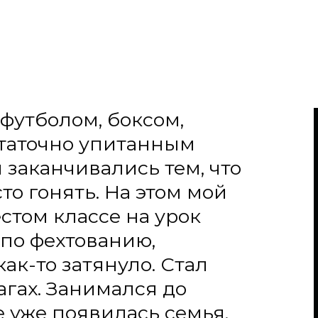
болом, боксом,
точно упитанным
анчивались тем, что
онять. На этом мой
м классе на урок
фехтованию,
то затянуло. Стал
. Занимался до
е появилась семья,
елять большую часть
таршими мы много