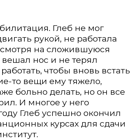
но делать, но он все
многое у него
еб успешно окончил
ных курсах для сдачи
.
успешной
 болезни Глеб
трельбой. В нем есть
ние добиваться
быть организованным.
ны его поддерживать.
осах. Организовывать
 дома и общался с
ут недавно вывез его