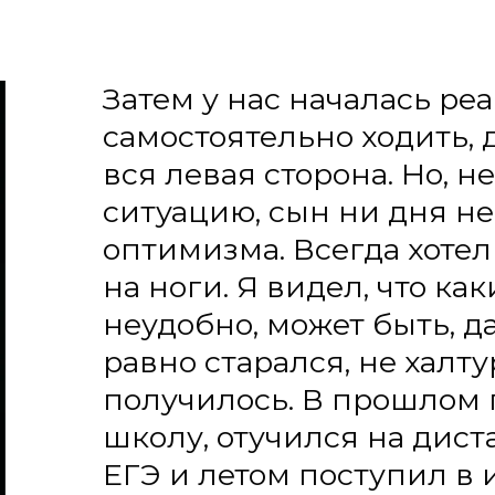
неудобно, может быть, даже боль
равно старался, не халтурил. И 
получилось. В прошлом году Гл
школу, отучился на дистанцион
ЕГЭ и летом поступил в институт
Конечно, значительную роль в 
реабилитации сыграл спорт. До
занимался каратэ и стендовой с
соревновательность и стремле
поставленной цели, сын умеет 
Я тоже стараюсь со своей сторо
Быть терпимее в каких-то вопр
поездки, чтобы он не замыкался
людьми не только виртуально. Т