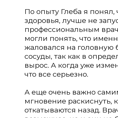
мгновение раскиснуть, как все у
откатываются назад. Врачи, коне
возможное, но и они не боги. Б
поддержки со стороны пациента
справиться.