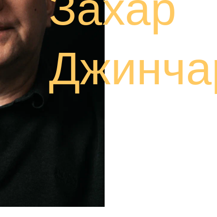
Захар
Джинча