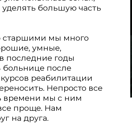
ие, умные,
оследние годы
льнице после
рсов реабилитации
носить. Непросто все
ремени мы с ним
 проще. Нам
а друга.
 произошла очень
ли, что у Глеба
Т и тут же направили
за вещами и отвез
ень Глеба
ужно готовиться ко