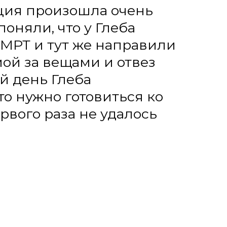
го раза не удалось
Затем у нас началась реабилита
самостоятельно ходить, двигать 
вся левая сторона. Но, несмотр
ситуацию, сын ни дня не вешал 
оптимизма. Всегда хотел работат
на ноги. Я видел, что какие-то 