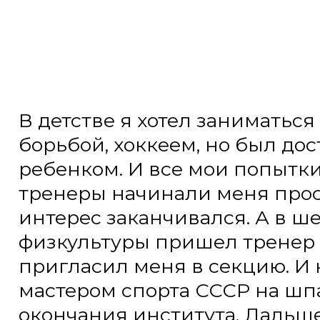
В детстве я хотел заниматься фут
борьбой, хоккеем, но был доста
ребенком. И все мои попытки зак
тренеры начинали меня просто г
интерес заканчивался. А в шесто
физкультуры пришел тренер по 
пригласил меня в секцию. И как-
мастером спорта СССР на шпагах
окончания института. Дальше уж
первый ребёнок. Нужно было уд
времени работе.
По жизни у меня три сына. Со с