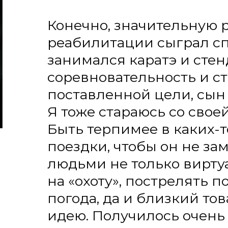
на «охоту», пострелять по банка
погода, да и близкий товарищ 
идею. Получилось очень здорово
По опыту Глеба я понял, что во
здоровья, лучше не запускать и 
профессиональным врачам. Мы 
могли понять, что именно проис
жаловался на головную боль, но 
сосуды, так как в определенный
вырос. А когда уже изменилась п
что все серьезно.
А еще очень важно самим не сда