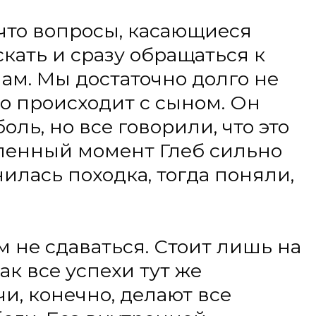
спехи тут же
чно, делают все
ез внутренней
 и родителей им не