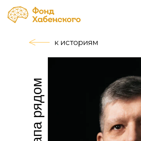
Проек
к историям
когда папа рядом