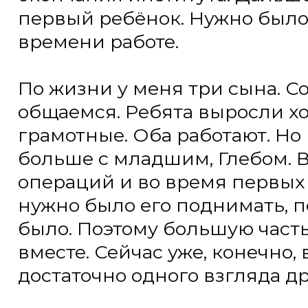
общаемся. Ребята выросли хорош
грамотные. Оба работают. Но в п
больше с младшим, Глебом. В бо
операций и во время первых ку
нужно было его поднимать, пере
было. Поэтому большую часть в
вместе. Сейчас уже, конечно, все
достаточно одного взгляда друг н
В нашем случае госпитализация
быстро. Буквально сразу, как поня
опухоль мозга. Сыну сделали МР
в реанимацию. Я съездил домой 
его в больницу. На следующий д
прооперировали и сказали, что н