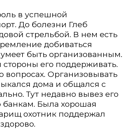
м. Была хорошая
охотник поддержал
.
просы, касающиеся
сразу обращаться к
достаточно долго не
ходит с сыном. Он
все говорили, что это
 момент Глеб сильно
оходка, тогда поняли,
ваться. Стоит лишь на